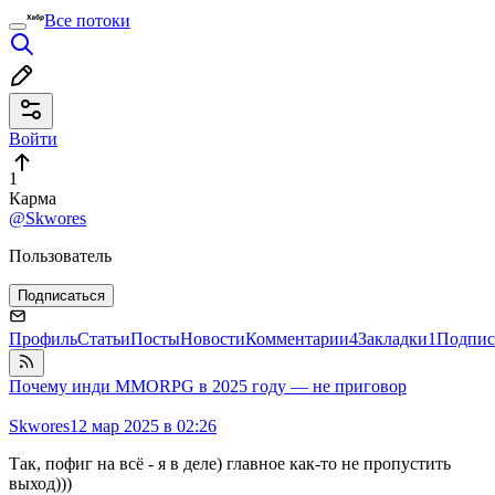
Все потоки
Войти
1
Карма
@Skwores
Пользователь
Подписаться
Профиль
Статьи
Посты
Новости
Комментарии
4
Закладки
1
Подпис
Почему инди MMORPG в 2025 году — не приговор
Skwores
12 мар 2025 в 02:26
Так, пофиг на всё - я в деле) главное как-то не пропустить
выход)))