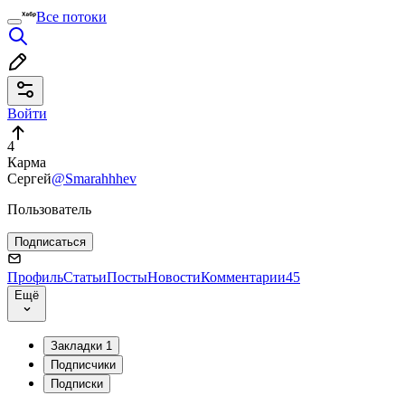
Все потоки
Войти
4
Карма
Сергей
@Smarahhhev
Пользователь
Подписаться
Профиль
Статьи
Посты
Новости
Комментарии
45
Ещё
Закладки
1
Подписчики
Подписки