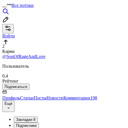
Все потоки
Войти
2
Карма
@SonOfRageAndLove
Пользователь
0,4
Рейтинг
Подписаться
Профиль
Статьи
Посты
Новости
Комментарии
198
Ещё
Закладки
8
Подписчики