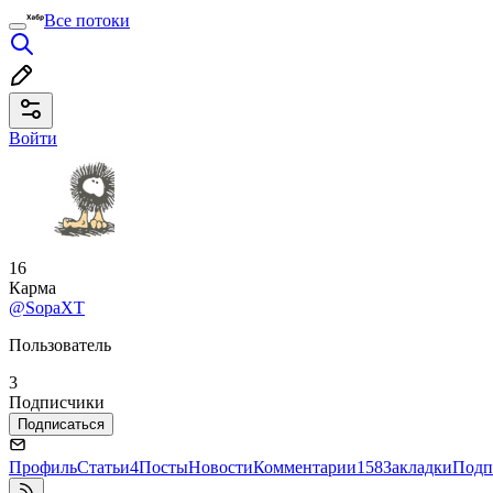
Все потоки
Войти
16
Карма
@SopaXT
Пользователь
3
Подписчики
Подписаться
Профиль
Статьи
4
Посты
Новости
Комментарии
158
Закладки
Подп