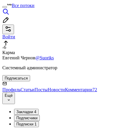
Все потоки
Войти
-6
Карма
Евгений Чернов
@Suoriks
Системный администратор
Подписаться
Профиль
Статьи
Посты
Новости
Комментарии
72
Ещё
Закладки
4
Подписчики
Подписки
1