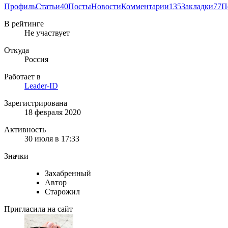
Профиль
Статьи
40
Посты
Новости
Комментарии
135
Закладки
77
П
В рейтинге
Не участвует
Откуда
Россия
Работает в
Leader-ID
Зарегистрирована
18 февраля 2020
Активность
30 июля в 17:33
Значки
Захабренный
Автор
Старожил
Пригласила на сайт