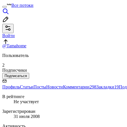
Все потоки
Войти
@Tamahome
Пользователь
2
Подписчики
Подписаться
Профиль
Статьи
Посты
Новости
Комментарии
298
Закладки
19
Под
В рейтинге
Не участвует
Зарегистрирован
31 июля 2008
Активность