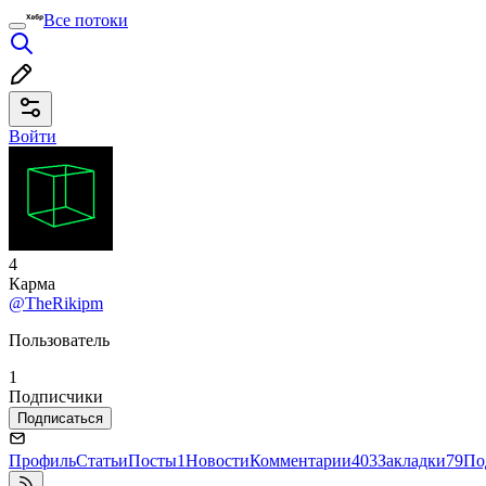
Все потоки
Войти
4
Карма
@TheRikipm
Пользователь
1
Подписчики
Подписаться
Профиль
Статьи
Посты
1
Новости
Комментарии
403
Закладки
79
По