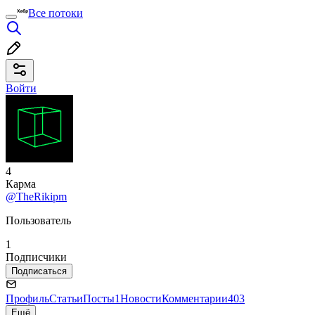
Все потоки
Войти
4
Карма
@TheRikipm
Пользователь
1
Подписчики
Подписаться
Профиль
Статьи
Посты
1
Новости
Комментарии
403
Ещё