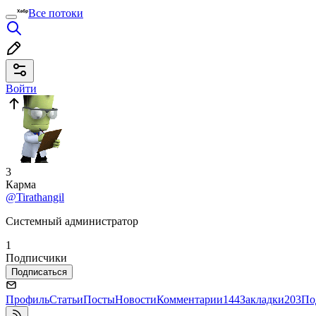
Все потоки
Войти
3
Карма
@Tirathangil
Системный администратор
1
Подписчики
Подписаться
Профиль
Статьи
Посты
Новости
Комментарии
144
Закладки
203
По