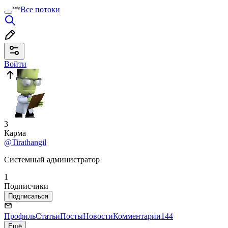
Все потоки
Войти
3
Карма
@Tirathangil
Системный администратор
1
Подписчики
Подписаться
Профиль
Статьи
Посты
Новости
Комментарии
144
Ещё