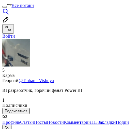
Все потоки
Войти
5
Карма
Георгий
@Trabant_Vishnya
BI разработчик, горячий фанат Power BI
1
Подписчики
Подписаться
Профиль
Статьи
Посты
Новости
Комментарии
113
Закладки
Подпи