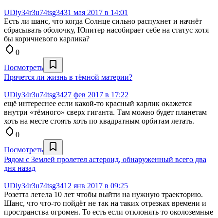
UDiy34r3u74tsg34
31 мая 2017 в 14:01
Есть ли шанс, что когда Солнце сильно распухнет и начнёт
сбрасывать оболочку, Юпитер насобирает себе на статус хотя
бы коричневого карлика?
0
Посмотреть
Прячется ли жизнь в тёмной материи?
UDiy34r3u74tsg34
27 фев 2017 в 17:22
ещё интереснее если какой-то красный карлик окажется
внутри «тёмного» сверх гиганта. Там можно будет планетам
хоть на месте стоять хоть по квадратным орбитам летать.
0
Посмотреть
Рядом с Землей пролетел астероид, обнаруженный всего два
дня назад
UDiy34r3u74tsg34
12 янв 2017 в 09:25
Розетта летела 10 лет чтобы выйти на нужную траекторию.
Шанс, что что-то пойдёт не так на таких отрезках времени и
пространства огромен. То есть если отклонять то околоземные