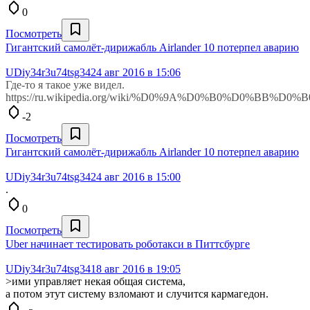
0
Посмотреть
Гигантский самолёт-дирижабль Airlander 10 потерпел аварию
UDiy34r3u74tsg34
24 авг 2016 в 15:06
Где-то я такое уже видел.
https://ru.wikipedia.org/wiki/%D0%9A%D0%B0%D0%BB
-2
Посмотреть
Гигантский самолёт-дирижабль Airlander 10 потерпел аварию
UDiy34r3u74tsg34
24 авг 2016 в 15:00
.
0
Посмотреть
Uber начинает тестировать роботакси в Питтсбурге
UDiy34r3u74tsg34
18 авг 2016 в 19:05
>ими управляет некая общая система,
а потом этут систему взломают и случится кармагедон.