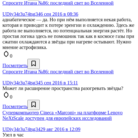
Спросите Итана №86: последний свет во Вселенной
UDiy34r3u74tsg34
6 сен 2016 в 08:36
адиабатическое — да. Но при нём выполняется некая работа,
которая и приводит к потере эренгии и охлаждению. Здесь же
работа не выполняется, но потенциальная энергия растёт. Но
простая логика здесь не помошник так как в космосе газы при
сжатии охлаждаются а звёзды при нагреве остывают. Нужно
мнение астрофизика.
0
Посмотреть
Спросите Итана №86: последний свет во Вселенной
UDiy34r3u74tsg34
5 сен 2016 в 15:11
Может ли расширение пространства разогревать звёзды?
0
Посмотреть
Суперкомпьютер Cineca «Marconi» на платформе Lenovo
NeXtScale доступен для европейских исследований
UDiy34r3u74tsg34
29 авг 2016 в 12:09
Узел в час