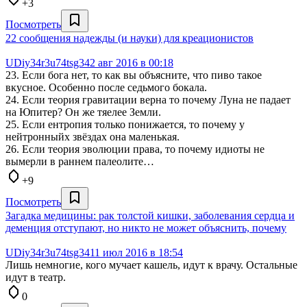
+3
Посмотреть
22 сообщения надежды (и науки) для креационистов
UDiy34r3u74tsg34
2 авг 2016 в 00:18
23. Если бога нет, то как вы объясните, что пиво такое
вкусное. Особенно после седьмого бокала.
24. Если теория гравитации верна то почему Луна не падает
на Юпитер? Он же тяелее Земли.
25. Если ентропия только понижается, то почему у
нейтронныйх звёздах она маленькая.
26. Если теория эволюции права, то почему идиоты не
вымерли в раннем палеолите…
+9
Посмотреть
Загадка медицины: рак толстой кишки, заболевания сердца и
деменция отступают, но никто не может объяснить, почему
UDiy34r3u74tsg34
11 июл 2016 в 18:54
Лишь немногие, кого мучает кашель, идут к врачу. Остальные
идут в театр.
0