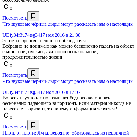
0
Посмотреть
Что звуковые чёрные дыры могут рассказать нам о настоящих
UDiy34r3u74tsg34
17 ноя 2016 в 21:38
>с точки зрения внешнего наблюдателя.
Всёравно не понимаю как можно бесконечно падать на объект
с конечной, пускай даже ооооочень большой,
продолжительностью жизни.
0
Посмотреть
Что звуковые чёрные дыры могут рассказать нам о настоящих
UDiy34r3u74tsg34
17 ноя 2016 в 17:07
Во всех научпопах показывают бедного космонавта
бесконечно падающего за горизонт. Если материя никогда не
пересекает горизонт, то почему информация теряется?
0
Посмотреть
Плоть от плоти: Луна, вероятно, образовалась из первичной