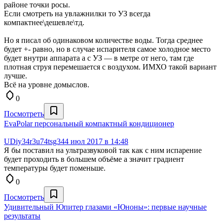
районе точки росы.
Если смотреть на увлажнилки то УЗ всегда
компактнее\дешевле\тд.
Но я писал об одинаковом количестве воды. Тогда среднее
будет +- равно, но в случае испарителя самое холодное место
будет внутри аппарата а с УЗ — в метре от него, там где
плотная струя перемешается с воздухом. ИМХО такой вариант
лучше.
Всё на уровне домыслов.
0
Посмотреть
EvaPolar персональный компактный кондиционер
UDiy34r3u74tsg34
4 июл 2017 в 14:48
Я бы поставил на ультразвуковой так как с ним испарение
будет проходить в большем объёме а значит градиент
температуры будет поменьше.
0
Посмотреть
Удивительный Юпитер глазами «Юноны»: первые научные
результаты