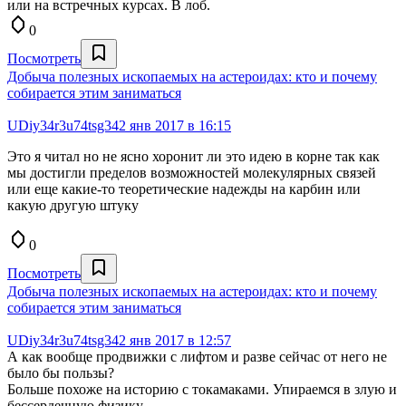
или на встречных курсах. В лоб.
0
Посмотреть
Добыча полезных ископаемых на астероидах: кто и почему
собирается этим заниматься
UDiy34r3u74tsg34
2 янв 2017 в 16:15
Это я читал но не ясно хоронит ли это идею в корне так как
мы достигли пределов возможностей молекулярных связей
или еще какие-то теоретические надежды на карбин или
какую другую штуку
0
Посмотреть
Добыча полезных ископаемых на астероидах: кто и почему
собирается этим заниматься
UDiy34r3u74tsg34
2 янв 2017 в 12:57
А как вообще продвижки с лифтом и разве сейчас от него не
было бы пользы?
Больше похоже на историю с токамаками. Упираемся в злую и
бессердечную физику.