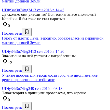
мантии древней Земли
UDiy34r3u74tsg34
13 сен 2016 в 14:45
Да сколько они унесли то? Пол тонны за все аполлоны?
Копейки. Я бы тоже не стал париться.
0
Посмотреть
Плоть от плоти: Луна, вероятно, образовалась из первичной
мантии древней Земли
UDiy34r3u74tsg34
13 сен 2016 в 14:20
Значит они на ней улетают с награбленным.
+2
Посмотреть
Ученые просчитали вероятность того, что инопланетяне
целенаправленно нас избегают
UDiy34r3u74tsg34
9 сен 2016 в 08:18
Такая теория в принципе проверяема, что хорошо.
0
Посмотреть