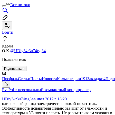
Все потоки
Войти
-4
Карма
O.K.
@UDiy34r3u74tsg34
Пользователь
Подписаться
Профиль
Статьи
Посты
Новости
Комментарии
191
Закладки
4
Подп
EvaPolar персональный компактный кондиционер
UDiy34r3u74tsg34
4 июл 2017 в 18:20
одинаковый расход электричества плохой показатель.
Эффективность испарителя сильно зависит от влажности и
температуры а УЗ почти плевать. Не рассматриваем условия в