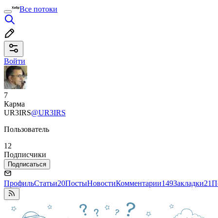
Все потоки
Войти
7
Карма
UR3IRS
@UR3IRS
Пользователь
12
Подписчики
Подписаться
Профиль
Статьи
20
Посты
Новости
Комментарии
149
Закладки
21
П