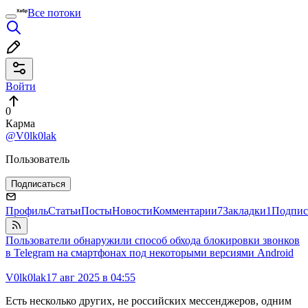
Все потоки
Войти
0
Карма
@V0lk0lak
Пользователь
Подписаться
Профиль
Статьи
Посты
Новости
Комментарии
7
Закладки
1
Подпис
Пользователи обнаружили способ обхода блокировки звонков
в Telegram на смартфонах под некоторыми версиями Android
V0lk0lak
17 авг 2025 в 04:55
Есть несколько других, не российских мессенджеров, одним