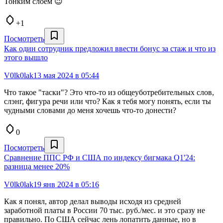
Тонким слоем 😉
+1
Посмотреть
Как один сотрудник предложил ввести бонус за стаж и что из
этого вышло
V0lk0lak
13 мая 2024 в 05:44
Что такое "таски"? Это что-то из общеуботребительных слов,
слэнг, фигура речи или что? Как я тебя могу понять, если ты
чудными словами до меня хочешь что-то донести?
0
Посмотреть
Сравнение ППС РФ и США по индексу бигмака Q1'24:
разница менее 20%
V0lk0lak
19 янв 2024 в 05:16
Как я понял, автор делал выводы исходя из средней
заработной платы в России 70 тыс. руб./мес. и это сразу не
правильно. По США сейчас лень лопатить данные, но в