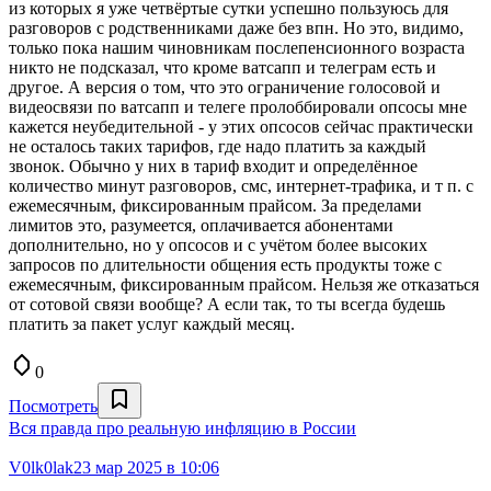
из которых я уже четвёртые сутки успешно пользуюсь для
разговоров с родственниками даже без впн. Но это, видимо,
только пока нашим чиновникам послепенсионного возраста
никто не подсказал, что кроме ватсапп и телеграм есть и
другое. А версия о том, что это ограничение голосовой и
видеосвязи по ватсапп и телеге пролоббировали опсосы мне
кажется неубедительной - у этих опсосов сейчас практически
не осталось таких тарифов, где надо платить за каждый
звонок. Обычно у них в тариф входит и определённое
количество минут разговоров, смс, интернет-трафика, и т п. с
ежемесячным, фиксированным прайсом. За пределами
лимитов это, разумеется, оплачивается абонентами
дополнительно, но у опсосов и с учётом более высоких
запросов по длительности общения есть продукты тоже с
ежемесячным, фиксированным прайсом. Нельзя же отказаться
от сотовой связи вообще? А если так, то ты всегда будешь
платить за пакет услуг каждый месяц.
0
Посмотреть
Вся правда про реальную инфляцию в России
V0lk0lak
23 мар 2025 в 10:06