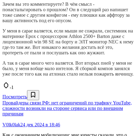
Зачем вы это комментируете? В чём смысл -
понастальгировать о прошлом? Он в следущий раз напишет
тоже самое с другим конфигом - ему плюшки как аффтору за
вашу активность под его опусом.
У меня в сарае валяется, если мыши не сожрали, системник на
материнке Epox с процессором Athlon 2500+ Barton даже с
лицензионной win 98 SE на борту и ЭЛТ монитор NEC к нему
где-то там же. Вот никакого желания достать всё это,
протереть от пыли и послушать как оно жужжит.
А так в сарае много чего валяется. Вот вторых пней у меня не
было, у меня вобще мало интелов. Я сборкой компов занялся
уже после того как на атлонах стало нельзя пожарить яичницу.
-1
Посмотреть
Провайдеры связи РФ: нет ограничений по трафику YouTube,
сложности возникли на стороне сервиса или по внешним
причинам
V0lk0lak
24 дек 2024 в 18:46
Как с окончанием мобилизации: мне юристы сказали, что о