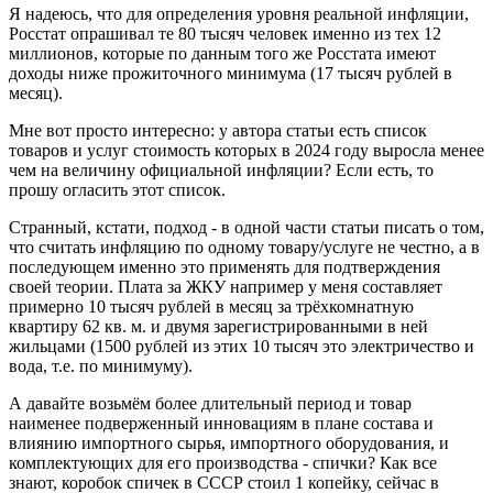
Я надеюсь, что для определения уровня реальной инфляции,
Росстат опрашивал те 80 тысяч человек именно из тех 12
миллионов, которые по данным того же Росстата имеют
доходы ниже прожиточного минимума (17 тысяч рублей в
месяц).
Мне вот просто интересно: у автора статьи есть список
товаров и услуг стоимость которых в 2024 году выросла менее
чем на величину официальной инфляции? Если есть, то
прошу огласить этот список.
Странный, кстати, подход - в одной части статьи писать о том,
что считать инфляцию по одному товару/услуге не честно, а в
последующем именно это применять для подтверждения
своей теории. Плата за ЖКУ например у меня составляет
примерно 10 тысяч рублей в месяц за трёхкомнатную
квартиру 62 кв. м. и двумя зарегистрированными в ней
жильцами (1500 рублей из этих 10 тысяч это электричество и
вода, т.е. по минимуму).
А давайте возьмём более длительный период и товар
наименее подверженный инновациям в плане состава и
влиянию импортного сырья, импортного оборудования, и
комплектующих для его производства - спички? Как все
знают, коробок спичек в СССР стоил 1 копейку, сейчас в