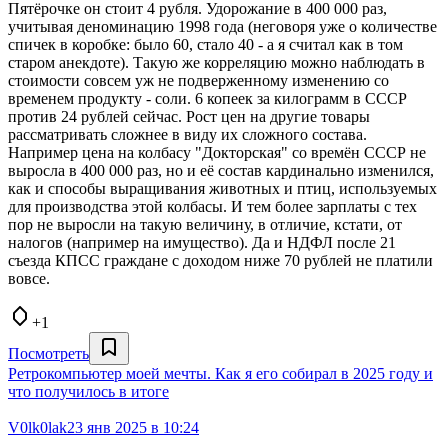
Пятёрочке он стоит 4 рубля. Удорожание в 400 000 раз,
учитывая деноминацию 1998 года (неговоря уже о количестве
спичек в коробке: было 60, стало 40 - а я считал как в том
старом анекдоте). Такую же корреляцию можно наблюдать в
стоимости совсем уж не подверженному изменению со
временем продукту - соли. 6 копеек за килограмм в СССР
против 24 рублей сейчас. Рост цен на другие товары
рассматривать сложнее в виду их сложного состава.
Например цена на колбасу "Докторская" со времён СССР не
выросла в 400 000 раз, но и её состав кардинально изменился,
как и способы выращивания животных и птиц, используемых
для производства этой колбасы. И тем более зарплаты с тех
пор не выросли на такую величину, в отличие, кстати, от
налогов (например на имущество). Да и НДФЛ после 21
съезда КПСС граждане с доходом ниже 70 рублей не платили
вовсе.
+1
Посмотреть
Ретрокомпьютер моей мечты. Как я его собирал в 2025 году и
что получилось в итоге
V0lk0lak
23 янв 2025 в 10:24