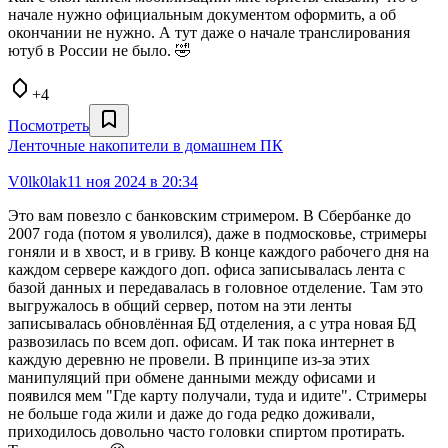
начале нужно официальным документом оформить, а об
окончании не нужно. А тут даже о начале транслирования
ютуб в России не было. 🤣
+4
Посмотреть
Ленточные накопители в домашнем ПК
V0lk0lak
11 ноя 2024 в 20:34
Это вам повезло с банковским стримером. В Сбербанке до
2007 года (потом я уволился), даже в подмосковье, стримеры
гоняли и в хвост, и в гриву. В конце каждого рабочего дня на
каждом сервере каждого доп. офиса записывалась лента с
базой данных и передавалась в головное отделение. Там это
выгружалось в общий сервер, потом на эти ленты
записывалась обновлённая БД отделения, а с утра новая БД
развозилась по всем доп. офисам. И так пока интернет в
каждую деревню не провели. В принципе из-за этих
манипуляций при обмене данными между офисами и
появился мем "Где карту получали, туда и идите". Стримеры
не больше года жили и даже до года редко доживали,
приходилось довольно часто головки спиртом протирать.