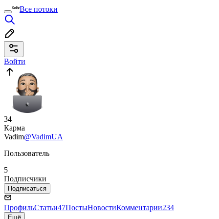
Все потоки
Войти
34
Карма
Vadim
@VadimUA
Пользователь
5
Подписчики
Подписаться
Профиль
Статьи
47
Посты
Новости
Комментарии
234
Ещё