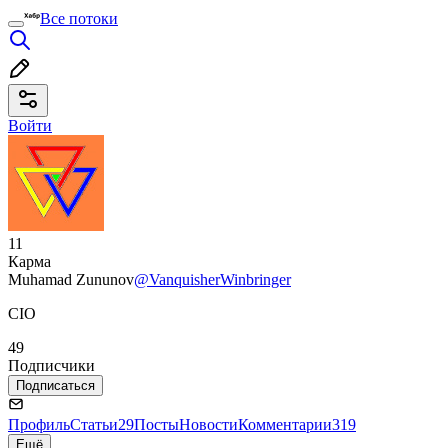
Все потоки
Войти
11
Карма
Muhamad Zununov
@VanquisherWinbringer
CIO
49
Подписчики
Подписаться
Профиль
Статьи
29
Посты
Новости
Комментарии
319
Ещё