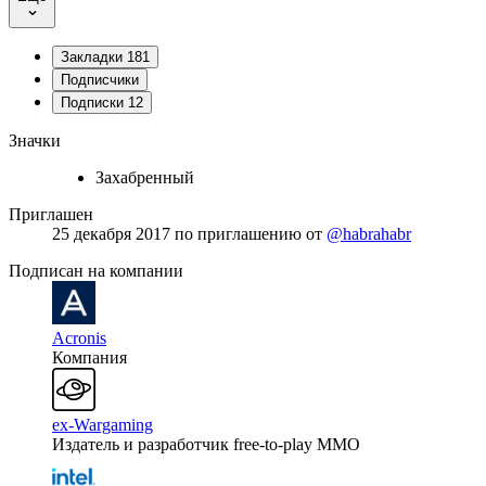
Закладки
181
Подписчики
Подписки
12
Значки
Захабренный
Приглашен
25 декабря 2017
по приглашению от
@habrahabr
Подписан на компании
Acronis
Компания
ex-Wargaming
Издатель и разработчик free-to-play MMO