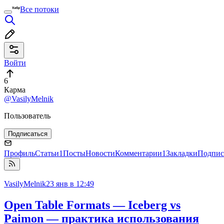
Все потоки
Войти
6
Карма
@VasilyMelnik
Пользователь
Подписаться
Профиль
Статьи
1
Посты
Новости
Комментарии
1
Закладки
Подпис
VasilyMelnik
23 янв в 12:49
Open Table Formats — Iceberg vs
Paimon — практика использования