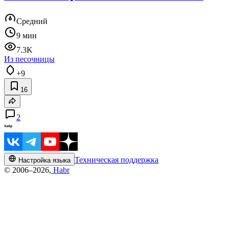
Средний
9 мин
7.3K
Из песочницы
+9
16
2
Техническая поддержка
Настройка языка
© 2006–2026,
Habr