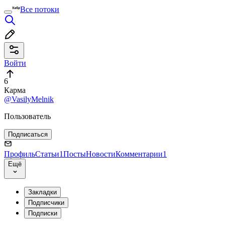
Все потоки
Войти
6
Карма
@VasilyMelnik
Пользователь
Подписаться
Профиль
Статьи
1
Посты
Новости
Комментарии
1
Ещё
Закладки
Подписчики
Подписки