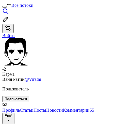
Все потоки
Войти
-2
Карма
Ваня Ратин
@Viratni
Пользователь
Подписаться
Профиль
Статьи
Посты
Новости
Комментарии
55
Ещё