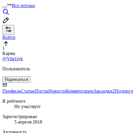
Все потоки
Войти
1
Карма
@Vita1iyk
Пользователь
Подписаться
Профиль
Статьи
Посты
Новости
Комментарии
Закладки
2
Подписч
В рейтинге
Не участвует
Зарегистрирован
5 апреля 2018
Активность