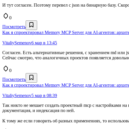
И тут согласен. Поэтому перевел с json на бинарную базу. Скор
0
Посмотреть
Как я спроектировал Memory MCP Server для AI-агентов: архитек
VitaliySemenov
6 мар в 13:45
Согласен. Есть альтернативные решения, с хранением md или js
Сейчас смотрю, что аналогичных проектов появляется довольно
0
Посмотреть
Как я спроектировал Memory MCP Server для AI-агентов: архитек
VitaliySemenov
5 мар в 08:39
Так никто не мешает создать проектный mcp с настройками на 
документация, и индексация по ней.
К тому же если говорить об разных применениях, то использов