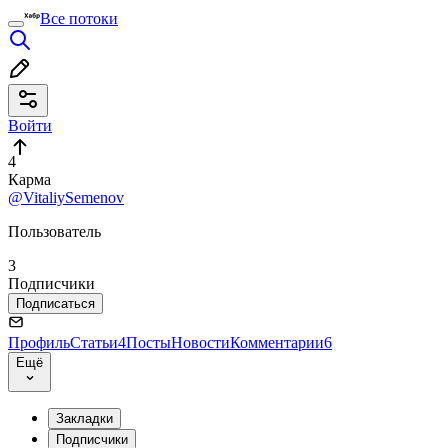
Все потоки
Войти
4
Карма
@VitaliySemenov
Пользователь
3
Подписчики
Подписаться
Профиль
Статьи
4
Посты
Новости
Комментарии
6
Ещё
Закладки
Подписчики