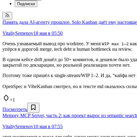
Подписки
Память дала AI-агенту прошлое. Solo Kanban даёт ему настояще
VitaliySemenov
18 мая в 05:50
Очень узнаваемый вывод про worktree. У меня
как
WIP max 1–2
упёрся в дорогой merge, tech debt и human bottleneck на review.
В одном кейсе drift дошёл до 50+ коммитов, и дешевле было у
закрытой по декларации, но реальной реализации почти нет.
Поэтому тоже пришёл к single-stream/WIP 1–2. И да, “кайфа нет 
OpenSpec и VibeKanban смотрел, но в тексте md оказалось силь
+1
Посмотреть
Memory MCP Server, часть 2: как проект вырос из semantic sear
VitaliySemenov
10 мая в 07:55
этот инструмент я делал для себя, узкие места закрывались у