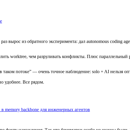
е
 раз вырос из обратного эксперимента: дал autonomous coding ag
далить worktree, чем разруливать конфликты. Плюс параллельны
в таком потоке” — очень точное наблюдение: solo + AI нельзя опт
но удобнее. Все рядом.
ch в memory backbone для инженерных агентов
же по факту нахождения. Так что бенчмарки особо не нужны были