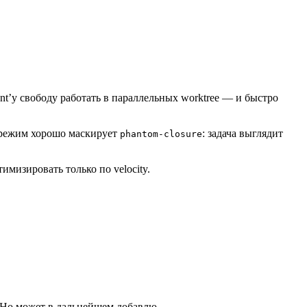
ent’у свободу работать в параллельных worktree — и быстро
й режим хорошо маскирует
: задача выглядит
phantom-closure
имизировать только по velocity.
. Но может в дальнейшем добавлю