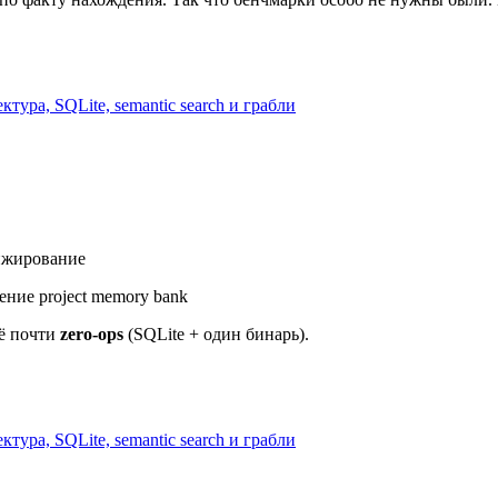
тура, SQLite, semantic search и грабли
нжирование
ение project memory bank
щё почти
zero-ops
(SQLite + один бинарь).
тура, SQLite, semantic search и грабли