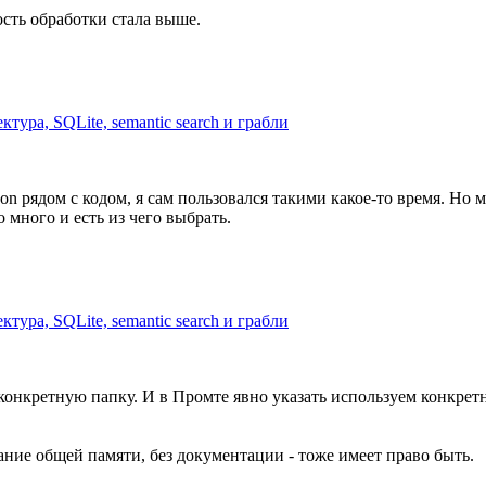
ость обработки стала выше.
тура, SQLite, semantic search и грабли
on рядом с кодом, я сам пользовался такими какое-то время. Но 
 много и есть из чего выбрать.
тура, SQLite, semantic search и грабли
конкретную папку. И в Промте явно указать используем конкрет
ание общей памяти, без документации - тоже имеет право быть.