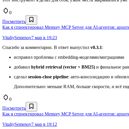
0
Посмотреть
Как я спроектировал Memory MCP Server для AI-агентов: архитек
VitaliySemenov
7 мар в 19:23
Спасибо за комментарии. В ответ выпустил
v0.3.1
:
исправил проблемы с embedding-моделями/миграциями
добавил
hybrid retrieval (vector + BM25)
и финальное ра
сделал
session-close pipeline
: авто-консолидацию и обновл
Дополнительно: меньше RAM, больше скорости, и всё е
0
Посмотреть
Как я спроектировал Memory MCP Server для AI-агентов: архитек
VitaliySemenov
7 мар в 19:12