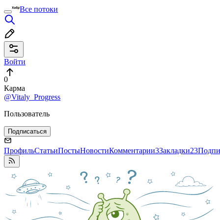
Все потоки
Войти
0
Карма
@Vitaly_Progress
Пользователь
Подписаться
Профиль
Статьи
Посты
Новости
Комментарии
3
Закладки
23
Подпи