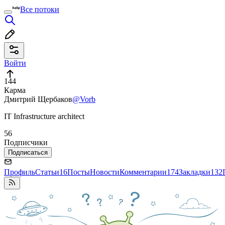
Все потоки
Войти
144
Карма
Дмитрий Щербаков
@Vorb
IT Infrastructure architect
56
Подписчики
Подписаться
Профиль
Статьи
16
Посты
Новости
Комментарии
174
Закладки
132