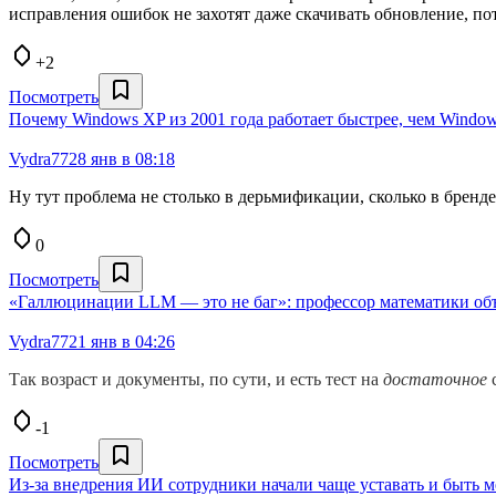
исправления ошибок не захотят даже скачивать обновление, пот
+2
Посмотреть
Почему Windows XP из 2001 года работает быстрее, чем Window
Vydra77
28 янв в 08:18
Ну тут проблема не столько в дерьмификации, сколько в бренде 
0
Посмотреть
«Галлюцинации LLM — это не баг»: профессор математики объя
Vydra77
21 янв в 04:26
Так возраст и документы, по сути, и есть тест на
достаточное
с
-1
Посмотреть
Из-за внедрения ИИ сотрудники начали чаще уставать и быть