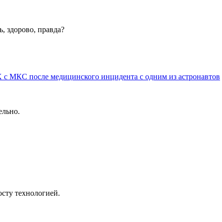
, здорово, правда?
 с МКС после медицинского инцидента с одним из астронавтов
ельно.
осту технологией.