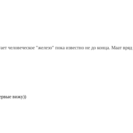
т человеческое "железо" пока известно не до конца. Маат вряд л
первые вижу))