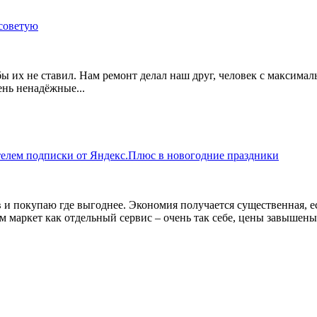
 советую
бы их не ставил. Нам ремонт делал наш друг, человек с максима
нь ненадёжные...
ателем подписки от Яндекс.Плюс в новогодние праздники
в и покупаю где выгоднее. Экономия получается существенная, 
 маркет как отдельный сервис – очень так себе, цены завышены 