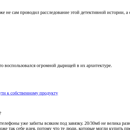
е не сам проводил расследование этой детективной истории, а 
то воспользовался огромной дырищей в их архитектуре.
ути к собственному продукту
?
телефоны уже забиты всяким под завязку. 20/30мб не велика раз
же так себе идея, потому что те люди, которые могли купить пр