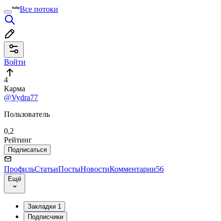
Все потоки
Войти
4
Карма
@Vydra77
Пользователь
0,2
Рейтинг
Подписаться
Профиль
Статьи
Посты
Новости
Комментарии
56
Ещё
Закладки
1
Подписчики