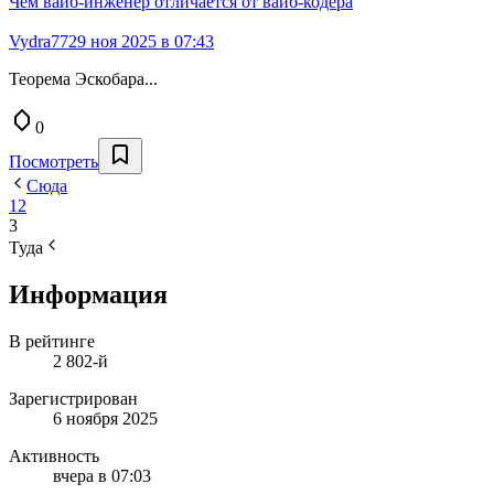
Чем вайб-инженер отличается от вайб-кодера
Vydra77
29 ноя 2025 в 07:43
Теорема Эскобара...
0
Посмотреть
Сюда
1
2
3
Туда
Информация
В рейтинге
2 802-й
Зарегистрирован
6 ноября 2025
Активность
вчера в 07:03