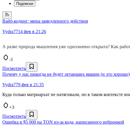
Подписки
Вайб-кодинг: мина замедленного действия
Vydra77
14 фев в 21:26
А разве природа мышления уже однозначно открыта? Как работае
-1
Посмотреть
Почему у нас никогда не будет летающих машин (и это хорошо)
Vydra77
9 фев в 21:35
Куда только матриархат не натягивали, но в таком контексте в
+3
Посмотреть
Ошибка в $5 000 на TON из-за кода, написанного нейронкой