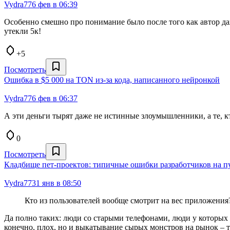
Vydra77
6 фев в 06:39
Особенно смешно про понимание было после того как автор даж
утекли 5к!
+5
Посмотреть
Ошибка в $5 000 на TON из-за кода, написанного нейронкой
Vydra77
6 фев в 06:37
А эти деньги тырят даже не истинные злоумышленники, а те, к
0
Посмотреть
Кладбище пет-проектов: типичные ошибки разработчиков на п
Vydra77
31 янв в 08:50
Кто из пользователей вообще смотрит на вес приложения
Да полно таких: люди со старыми телефонами, люди у которых 
конечно, плох, но и выкатывание сырых монстров на рынок – то