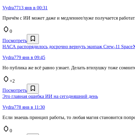
Vydra77
13 янв в 00:31
Причём с ИИ может даже и медленнее/хуже получается работать
0
Посмотреть
НАСА распорядилось досрочно вернуть экипаж Crew-11 SpaceX
Vydra77
9 янв в 09:45
Но публика же всё равно узнает. Делать втихушку тоже сомнит
+2
Посмотреть
Это главная ошибка ИИ на сегодняшний день
Vydra77
8 янв в 11:30
Если знаешь принцип работы, то любая магия становится попр
0