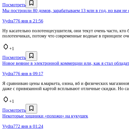
Посмотреть
Мы построили 80 домов, зарабатываем 13 млн в год, но вам не
Vydra77
6 янв в 21:56
Ну касательно полотенцесушителя, они текут очень часто, кто 
полотенчиках, потому что современные водные в принципе оче
+1
Посмотреть
Новое веяние в электронной коммерции или, как я стал облад
Vydra77
6 янв в 09:17
Я сравниваю цены я.маркета, озона, вб и физических магазино
даже с привязанной картой всплывают отличные скидки. Но сам
+1
Посмотреть
Некоторые хищники «похожи» на кукушек
Vydra77
2 янв в 01:24