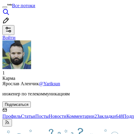
Все потоки
Войти
1
Карма
Ярослав Аленчик
@Yariksun
инженер по телекоммуникациям
Подписаться
Профиль
Статьи
Посты
Новости
Комментарии
2
Закладки
648
Подп