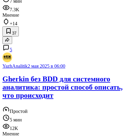
7 мин
7.3K
Мнение
+14
37
5
YazhAnalitik
2 мая 2025 в 06:00
Gherkin без BDD для системного
аналитика: простой способ описать,
что происходит
Простой
5 мин
12K
Мнение