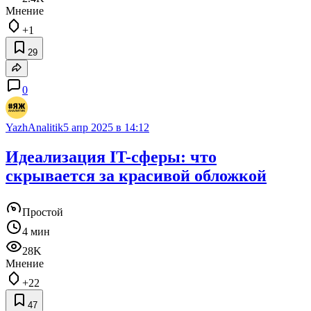
Мнение
+1
29
0
YazhAnalitik
5 апр 2025 в 14:12
Идеализация IT-сферы: что
скрывается за красивой обложкой
Простой
4 мин
28K
Мнение
+22
47