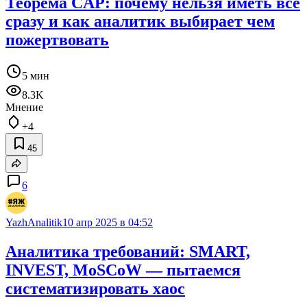
Теорема CAP: почему нельзя иметь все
сразу и как аналитик выбирает чем
пожертвовать
5 мин
8.3K
Мнение
+4
45
6
YazhAnalitik
10 апр 2025 в 04:52
Аналитика требований: SMART,
INVEST, MoSCoW — пытаемся
систематизировать хаос