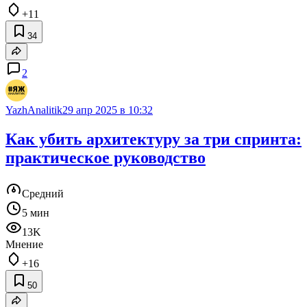
+11
34
2
YazhAnalitik
29 апр 2025 в 10:32
Как убить архитектуру за три спринта:
практическое руководство
Средний
5 мин
13K
Мнение
+16
50