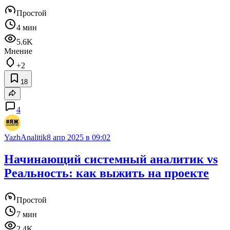
Простой
4 мин
5.6K
Мнение
+2
18
4
YazhAnalitik
8 апр 2025 в 09:02
Начинающий системный аналитик vs
Реальность: как выжить на проекте
Простой
7 мин
2.4K