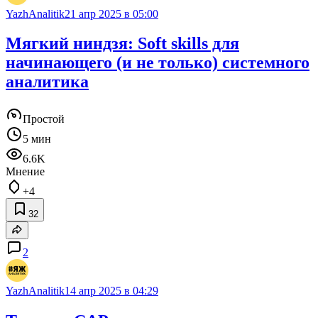
YazhAnalitik
21 апр 2025 в 05:00
Мягкий ниндзя: Soft skills для
начинающего (и не только) системного
аналитика
Простой
5 мин
6.6K
Мнение
+4
32
2
YazhAnalitik
14 апр 2025 в 04:29