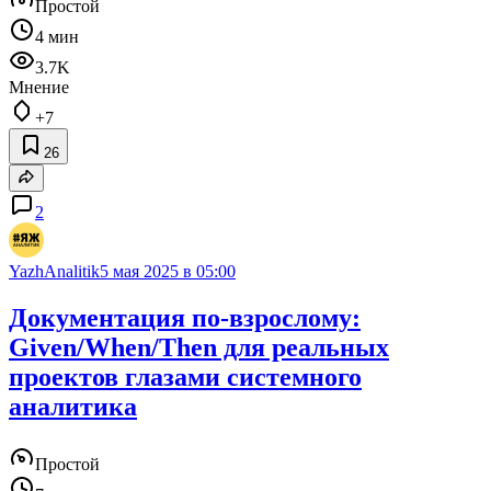
Простой
4 мин
3.7K
Мнение
+7
26
2
YazhAnalitik
5 мая 2025 в 05:00
Документация по-взрослому:
Given/When/Then для реальных
проектов глазами системного
аналитика
Простой