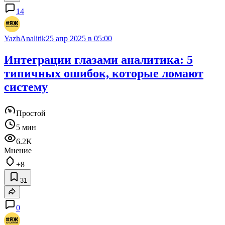
14
YazhAnalitik
25 апр 2025 в 05:00
Интеграции глазами аналитика: 5
типичных ошибок, которые ломают
систему
Простой
5 мин
6.2K
Мнение
+8
31
0