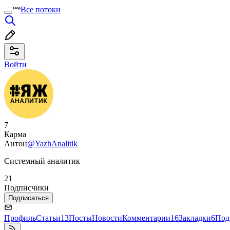
Все потоки
Войти
7
Карма
Антон
@YazhAnalitik
Системный аналитик
21
Подписчики
Подписаться
Профиль
Статьи
13
Посты
Новости
Комментарии
16
Закладки
6
Под