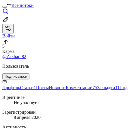
Все потоки
Войти
5
Карма
@Zakhar_82
Пользователь
Подписаться
Профиль
Статьи
1
Посты
Новости
Комментарии
75
Закладки
11
Под
В рейтинге
Не участвует
Зарегистрирован
8 апреля 2020
Активность