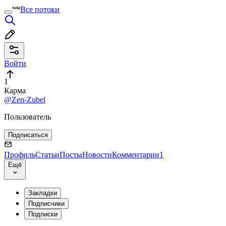
Все потоки
Войти
1
Карма
@Zen-Zubel
Пользователь
Подписаться
Профиль
Статьи
Посты
Новости
Комментарии
1
Ещё
Закладки
Подписчики
Подписки