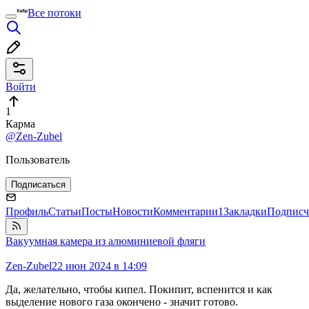
Все потоки
Войти
1
Карма
@Zen-Zubel
Пользователь
Подписаться
Профиль
Статьи
Посты
Новости
Комментарии
1
Закладки
Подписч
Вакуумная камера из алюминиевой фляги
Zen-Zubel
22 июн 2024 в 14:09
Да, желательно, чтобы кипел. Покипит, вспенится и как
выделение нового газа окончено - значит готово.