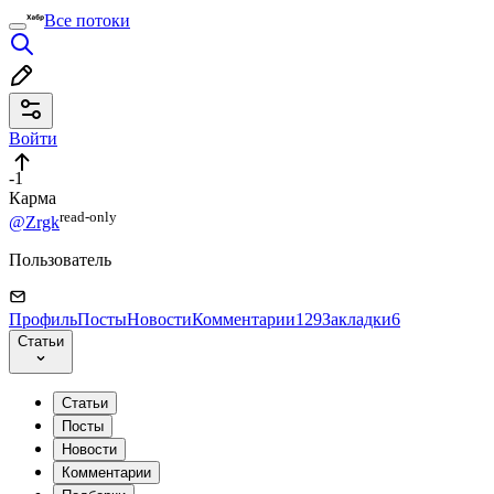
Все потоки
Войти
-1
Карма
read⁠-⁠only
@Zrgk
Пользователь
Профиль
Посты
Новости
Комментарии
129
Закладки
6
Статьи
Статьи
Посты
Новости
Комментарии