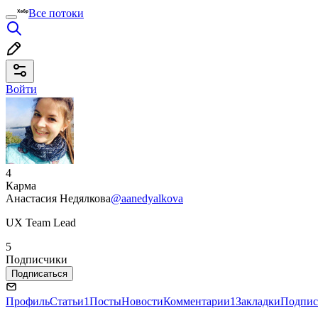
Все потоки
Войти
4
Карма
Анастасия Недялкова
@aanedyalkova
UX Team Lead
5
Подписчики
Подписаться
Профиль
Статьи
1
Посты
Новости
Комментарии
1
Закладки
Подпис