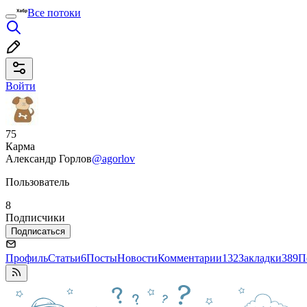
Все потоки
Войти
75
Карма
Александр Горлов
@agorlov
Пользователь
8
Подписчики
Подписаться
Профиль
Статьи
6
Посты
Новости
Комментарии
132
Закладки
389
П