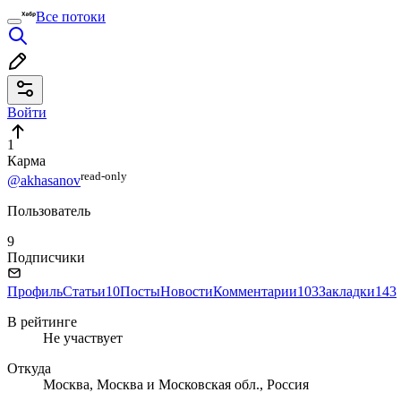
Все потоки
Войти
1
Карма
read⁠-⁠only
@akhasanov
Пользователь
9
Подписчики
Профиль
Статьи
10
Посты
Новости
Комментарии
103
Закладки
143
В рейтинге
Не участвует
Откуда
Москва, Москва и Московская обл., Россия