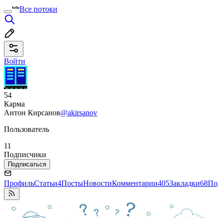
Все потоки
Войти
54
Карма
Антон Кирсанов
@akirsanov
Пользователь
11
Подписчики
Подписаться
Профиль
Статьи
4
Посты
Новости
Комментарии
405
Закладки
68
По