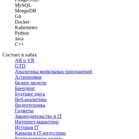
MySQL
MongoDB
Git
Docker
Kubernetes
Python
Java
C++
Состоит в хабах
AR и VR
GTD
Аналитика мобильных приложений
Астрономия
Бизнес-модели
Брендинг
Будущее здесь
Веб-аналитика
Видеотехника
Гаджеты
Законодательство в IT
Интернет-маркетинг
История IT
Карьера в IT-индустрии
Компьютерное железо