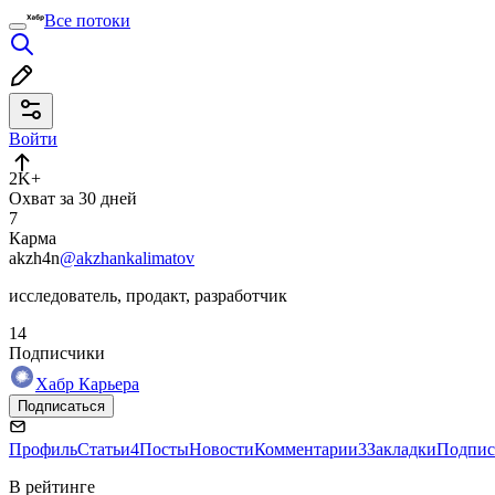
Все потоки
Войти
2K+
Охват за 30 дней
7
Карма
akzh4n
@akzhankalimatov
исследователь, продакт, разработчик
14
Подписчики
Хабр Карьера
Подписаться
Профиль
Статьи
4
Посты
Новости
Комментарии
3
Закладки
Подпис
В рейтинге