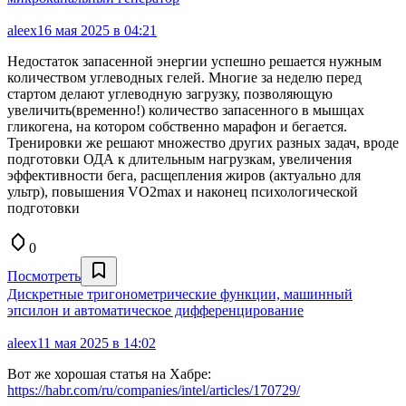
aleex
16 мая 2025 в 04:21
Недостаток запасенной энергии успешно решается нужным
количеством углеводных гелей. Многие за неделю перед
стартом делают углеводную загрузку, позволяющую
увеличить(временно!) количество запасенного в мышцах
гликогена, на котором собственно марафон и бегается.
Тренировки же решают множество других разных задач, вроде
подготовки ОДА к длительным нагрузкам, увеличения
эффективности бега, расщепления жиров (актуально для
ультр), повышения VO2max и наконец психологической
подготовки
0
Посмотреть
Дискретные тригонометрические функции, машинный
эпсилон и автоматическое дифференцирование
aleex
11 мая 2025 в 14:02
Вот же хорошая статья на Хабре:
https://habr.com/ru/companies/intel/articles/170729/