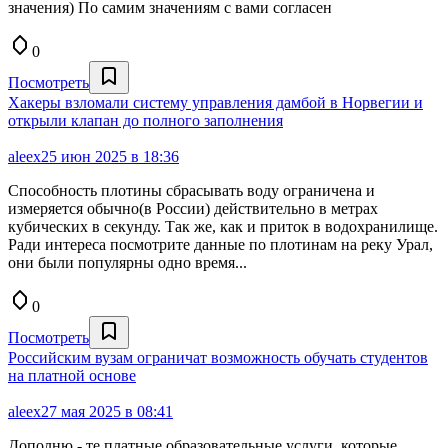
значения) По самим значениям с вами согласен
0
Посмотреть
Хакеры взломали систему управления дамбой в Норвегии и
открыли клапан до полного заполнения
aleex
25 июн 2025 в 18:36
Способность плотины сбрасывать воду ограничена и
измеряется обычно(в России) действительно в метрах
кубических в секунду. Так же, как и приток в водохранилище.
Ради интереса посмотрите данные по плотинам на реку Урал,
они были популярны одно время...
0
Посмотреть
Российским вузам ограничат возможность обучать студентов
на платной основе
aleex
27 мая 2025 в 08:41
Дополню - те платные образовательные услуги, которые