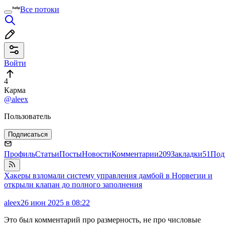
Все потоки
Войти
4
Карма
@aleex
Пользователь
Подписаться
Профиль
Статьи
Посты
Новости
Комментарии
209
Закладки
51
Под
Хакеры взломали систему управления дамбой в Норвегии и
открыли клапан до полного заполнения
aleex
26 июн 2025 в 08:22
Это был комментарий про размерность, не про числовые