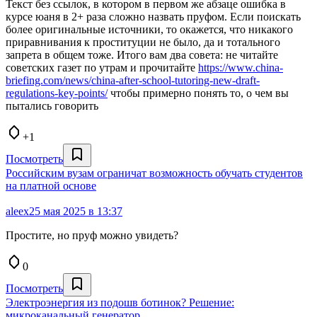
Текст без ссылок, в котором в первом же абзаце ошибка в
курсе юаня в 2+ раза сложно назвать пруфом. Если поискать
более оригинальные источники, то окажется, что никакого
приравнивания к проституции не было, да и тотального
запрета в общем тоже. Итого вам два совета: не читайте
советских газет по утрам и прочитайте
https://www.china-
briefing.com/news/china-after-school-tutoring-new-draft-
regulations-key-points/
чтобы примерно понять то, о чем вы
пытались говорить
+1
Посмотреть
Российским вузам ограничат возможность обучать студентов
на платной основе
aleex
25 мая 2025 в 13:37
Простите, но пруф можно увидеть?
0
Посмотреть
Электроэнергия из подошв ботинок? Решение:
микроканальный генератор