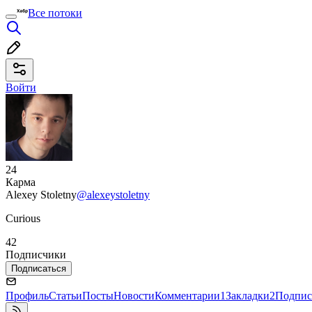
Все потоки
Войти
24
Карма
Alexey Stoletny
@alexeystoletny
Curious
42
Подписчики
Подписаться
Профиль
Статьи
Посты
Новости
Комментарии
1
Закладки
2
Подпис