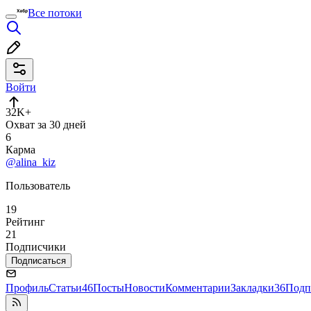
Все потоки
Войти
32K+
Охват за 30 дней
6
Карма
@alina_kiz
Пользователь
19
Рейтинг
21
Подписчики
Подписаться
Профиль
Статьи
46
Посты
Новости
Комментарии
Закладки
36
Подп