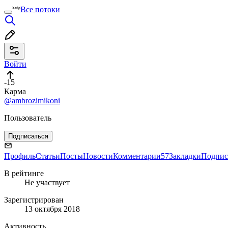
Все потоки
Войти
-15
Карма
@ambrozimikoni
Пользователь
Подписаться
Профиль
Статьи
Посты
Новости
Комментарии
57
Закладки
Подпис
В рейтинге
Не участвует
Зарегистрирован
13 октября 2018
Активность