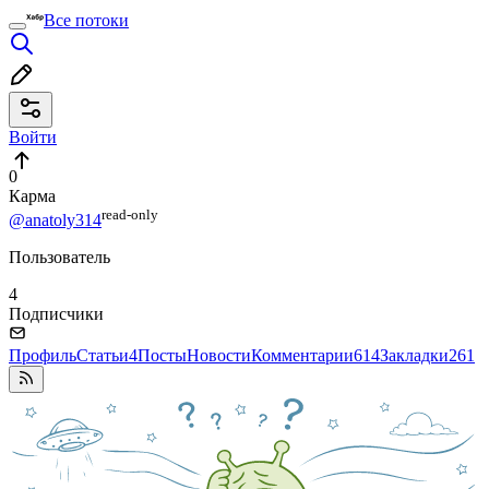
Все потоки
Войти
0
Карма
read⁠-⁠only
@anatoly314
Пользователь
4
Подписчики
Профиль
Статьи
4
Посты
Новости
Комментарии
614
Закладки
261