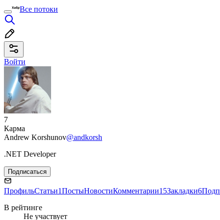
Все потоки
Войти
7
Карма
Andrew Korshunov
@andkorsh
.NET Developer
Подписаться
Профиль
Статьи
1
Посты
Новости
Комментарии
15
Закладки
6
Подп
В рейтинге
Не участвует