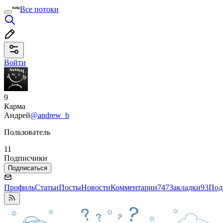
Все потоки
Войти
9
Карма
Андрей
@andrew_b
Пользователь
11
Подписчики
Подписаться
Профиль
Статьи
Посты
Новости
Комментарии
747
Закладки
93
Под