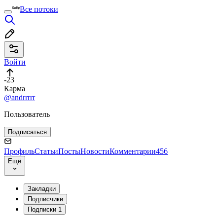
Все потоки
Войти
-23
Карма
@andrrrrr
Пользователь
Подписаться
Профиль
Статьи
Посты
Новости
Комментарии
456
Ещё
Закладки
Подписчики
Подписки
1