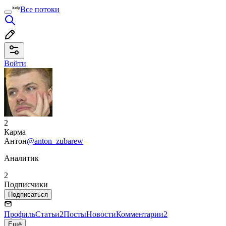
Все потоки
Войти
2
Карма
Антон
@anton_zubarew
Аналитик
2
Подписчики
Подписаться
Профиль
Статьи
2
Посты
Новости
Комментарии
2
Ещё