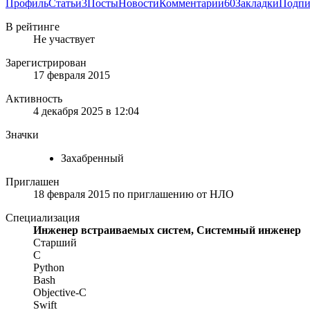
Профиль
Статьи
3
Посты
Новости
Комментарии
60
Закладки
Подпи
В рейтинге
Не участвует
Зарегистрирован
17 февраля 2015
Активность
4 декабря 2025 в 12:04
Значки
Захабренный
Приглашен
18 февраля 2015
по приглашению от
НЛО
Специализация
Инженер встраиваемых систем, Системный инженер
Старший
C
Python
Bash
Objective-С
Swift