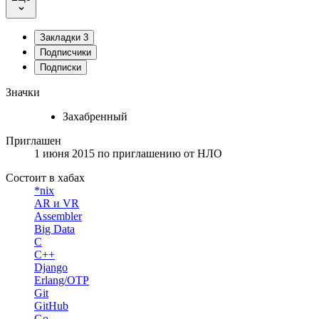
Закладки
3
Подписчики
Подписки
Значки
Захабренный
Приглашен
1 июня 2015
по приглашению от
НЛО
Состоит в хабах
*nix
AR и VR
Assembler
Big Data
C
C++
Django
Erlang/OTP
Git
GitHub
Go