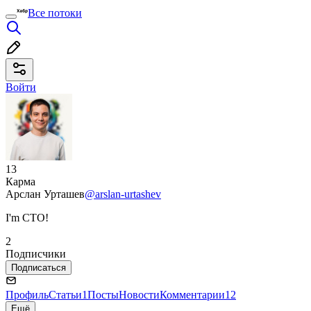
Все потоки
Войти
13
Карма
Арслан Урташев
@arslan-urtashev
I'm CTO!
2
Подписчики
Подписаться
Профиль
Статьи
1
Посты
Новости
Комментарии
12
Ещё