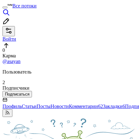
Все потоки
Войти
0
Карма
@asayan
Пользователь
2
Подписчики
Подписаться
Профиль
Статьи
Посты
Новости
Комментарии
62
Закладки
6
Подпи