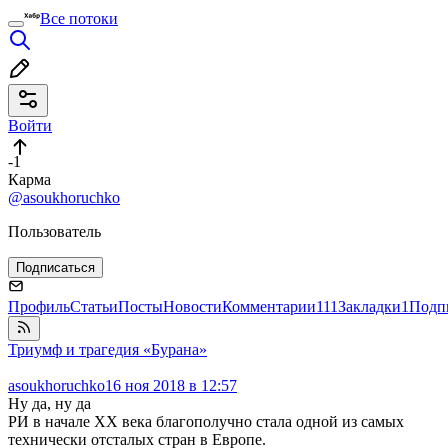
Все потоки
Войти
-1
Карма
@asoukhoruchko
Пользователь
Подписаться
Профиль
Статьи
Посты
Новости
Комментарии
111
Закладки
1
Подп
Триумф и трагедия «Бурана»
asoukhoruchko
16 ноя 2018 в 12:57
Ну да, ну да
РИ в начале ХХ века благополучно стала одной из самых
технически отсталых стран в Европе.