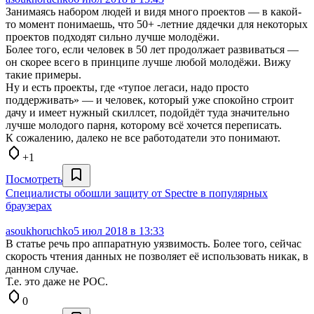
Занимаясь набором людей и видя много проектов — в какой-
то момент понимаешь, что 50+ -летние дядечки для некоторых
проектов подходят сильно лучше молодёжи.
Более того, если человек в 50 лет продолжает развиваться —
он скорее всего в принципе лучше любой молодёжи. Вижу
такие примеры.
Ну и есть проекты, где «тупое легаси, надо просто
поддерживать» — и человек, который уже спокойно строит
дачу и имеет нужный скиллсет, подойдёт туда значительно
лучше молодого парня, которому всё хочется переписать.
К сожалению, далеко не все работодатели это понимают.
+1
Посмотреть
Специалисты обошли защиту от Spectre в популярных
браузерах
asoukhoruchko
5 июл 2018 в 13:33
В статье речь про аппаратную уязвимость. Более того, сейчас
скорость чтения данных не позволяет её использовать никак, в
данном случае.
Т.е. это даже не POC.
0