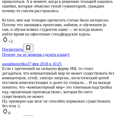
приколоться. А в момент, когда в решениях технарей нашлись
ошибки, которые объяснял тупой гуманитарий, граждане
почему-то совсем расстроились.
Кстати, мне как технарю прочитать статью было интересно.
Потому что занимаясь проектами, наймом, и обучением (и
сам, и обучая всяких студентов азам) — не всегда можно
найти время на офигенные стендфордские курсы.
+2
Посмотреть
Почему ты не можешь сделать кэшаут
asoukhoruchko
27 фев 2018 в 10:25
Если с претензией на сильную форму ИИ, то стоит
догадаться, что компьютерный мир не может существовать без
компьютеров, сетей, электро энергии, логистический цепей
поставок комплектующих и далее по спирали… И на выходе
понятно, что «компьютерный мир» это тоненькая надстройка
над «архаичным производством», которая без него
существовать не может.
Ну, примерно как мозг не способен нормально существовать
без тела :).
0