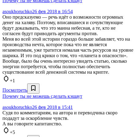
Почему ты не можешь сделать кэшаут
asoukhoruchko
26 фев 2018 в 16:54
Оно предсказуемо — речь идёт о возможности огромных
денег на халяву. Поэтому, вписавшиеся и сочувствующие
будут доказывать, что это манна небесная, а те, кто не
согласен будут приводить аргументы против.
Меня во всей этой истории гораздо больше забавляет, что на
производства нечта, которое пока что не является
незаменимым, уже тратится немалая часть ресурсов на уровне
шарика. И это под крики о том, что «планета в опасности».
Вообще, было бы очень интересно увидеть статью, сколько
энергии потребуется, чтобы полностью обеспечить
существование всей денежной системы на крипте.
+1
Посмотреть
Почему ты не можешь сделать кэшаут
asoukhoruchko
26 фев 2018 в 15:41
Судя по комментариям, на автора и переводчика скоро
подадут за оскорбление чувств.
А вы говорите капитанство.
+5