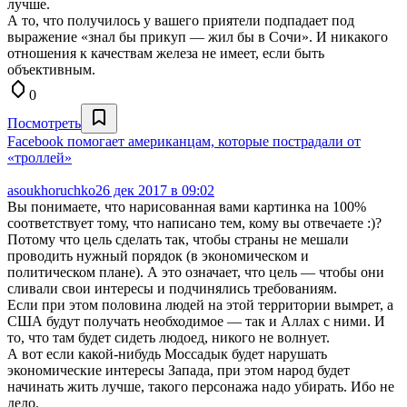
лучше.
А то, что получилось у вашего приятели подпадает под
выражение «знал бы прикуп — жил бы в Сочи». И никакого
отношения к качествам железа не имеет, если быть
объективным.
0
Посмотреть
Facebook помогает американцам, которые пострадали от
«троллей»
asoukhoruchko
26 дек 2017 в 09:02
Вы понимаете, что нарисованная вами картинка на 100%
соответствует тому, что написано тем, кому вы отвечаете :)?
Потому что цель сделать так, чтобы страны не мешали
проводить нужный порядок (в экономическом и
политическом плане). А это означает, что цель — чтобы они
сливали свои интересы и подчинялись требованиям.
Если при этом половина людей на этой территории вымрет, а
США будут получать необходимое — так и Аллах с ними. И
то, что там будет сидеть людоед, никого не волнует.
А вот если какой-нибудь Моссадык будет нарушать
экономические интересы Запада, при этом народ будет
начинать жить лучше, такого персонажа надо убирать. Ибо не
дело.