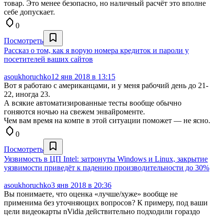
товар. Это менее безопасно, но наличный расчёт это вполне
себе допускает.
0
Посмотреть
Рассказ о том, как я ворую номера кредиток и пароли у
посетителей ваших сайтов
asoukhoruchko
12 янв 2018 в 13:15
Вот я работаю с американцами, и у меня рабочий день до 21-
22, иногда 23.
А всякие автоматизированные тесты вообще обычно
гоняются ночью на свежем энвайроменте.
Чем вам время на компе в этой ситуации поможет — не ясно.
0
Посмотреть
Уязвимость в ЦП Intel: затронуты Windows и Linux, закрытие
уязвимости приведёт к падению производительности до 30%
asoukhoruchko
3 янв 2018 в 20:36
Вы понимаете, что оценка «лучше/хуже» вообще не
применима без уточняющих вопросов? К примеру, под ваши
цели видеокарты nVidia действительно подходили гораздо