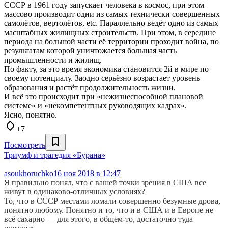
СССР в 1961 году запускает человека в космос, при этом
массово производит одни из самых технически совершенных
самолётов, вертолётов, etc. Параллельно ведёт одно из самых
масштабных жилищных строительств. При этом, в середине
периода на большой части её территории проходит война, по
результатам которой уничтожается большая часть
промышленности и жилищ.
По факту, за это время экономика становится 2й в мире по
своему потенциалу. Заодно серьёзно возрастает уровень
образования и растёт продолжительность жизни.
И всё это происходит при «нежизнеспособной плановой
системе» и «некомпетентных руководящих кадрах».
Ясно, понятно.
+7
Посмотреть
Триумф и трагедия «Бурана»
asoukhoruchko
16 ноя 2018 в 12:47
Я правильно понял, что с вашей точки зрения в США все
живут в одинаково-отличных условиях?
То, что в СССР местами ломали совершенно безумные дрова,
понятно любому. Понятно и то, что и в США и в Европе не
всё сахарно — для этого, в общем-то, достаточно туда