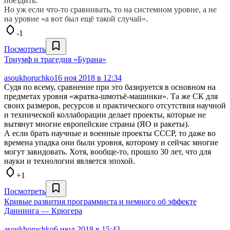
поездить.
Но уж если что-то сравнивать, то на системном уровне, а не
на уровне «а вот был ещё такой случай».
-1
Посмотреть
Триумф и трагедия «Бурана»
asoukhoruchko
16 ноя 2018 в 12:34
Судя по всему, сравнение при это базируется в основном на
предметах уровня «жратва-шмотьё-машинки». Та же СК для
своих размеров, ресурсов и практического отсутствия научной
и технической коллаборации делает проекты, которые не
вытянут многие европейские страны (ЯО и ракеты).
А если брать научные и военные проекты СССР, то даже во
времена упадка они были уровня, которому и сейчас многие
могут завидовать. Хотя, вообще-то, прошло 30 лет, что для
науки и технологии является эпохой.
+1
Посмотреть
Кривые развития программиста и немного об эффекте
Даннинга — Крюгера
asoukhoruchko
6 июл 2018 в 15:43