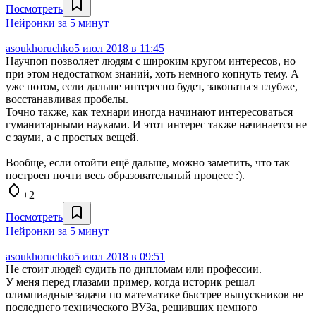
Посмотреть
Нейронки за 5 минут
asoukhoruchko
5 июл 2018 в 11:45
Научпоп позволяет людям с широким кругом интересов, но
при этом недостатком знаний, хоть немного копнуть тему. А
уже потом, если дальше интересно будет, закопаться глубже,
восстанавливая пробелы.
Точно также, как технари иногда начинают интересоваться
гуманитарными науками. И этот интерес также начинается не
с зауми, а с простых вещей.
Вообще, если отойти ещё дальше, можно заметить, что так
построен почти весь образовательный процесс :).
+2
Посмотреть
Нейронки за 5 минут
asoukhoruchko
5 июл 2018 в 09:51
Не стоит людей судить по дипломам или профессии.
У меня перед глазами пример, когда историк решал
олимпиадные задачи по математике быстрее выпускников не
последнего технического ВУЗа, решивших немного