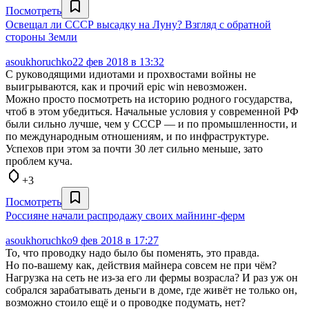
Посмотреть
Освещал ли СССР высадку на Луну? Взгляд с обратной
стороны Земли
asoukhoruchko
22 фев 2018 в 13:32
С руководящими идиотами и прохвостами войны не
выигрываются, как и прочий epic win невозможен.
Можно просто посмотреть на историю родного государства,
чтоб в этом убедиться. Начальные условия у современной РФ
были сильно лучше, чем у СССР — и по промышленности, и
по международным отношениям, и по инфраструктуре.
Успехов при этом за почти 30 лет сильно меньше, зато
проблем куча.
+3
Посмотреть
Россияне начали распродажу своих майнинг-ферм
asoukhoruchko
9 фев 2018 в 17:27
То, что проводку надо было бы поменять, это правда.
Но по-вашему как, действия майнера совсем не при чём?
Нагрузка на сеть не из-за его ли фермы возрасла? И раз уж он
собрался зарабатывать деньги в доме, где живёт не только он,
возможно стоило ещё и о проводке подумать, нет?