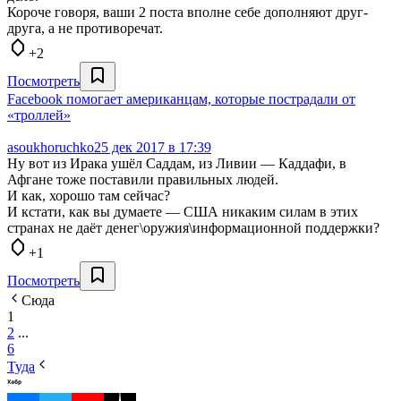
Короче говоря, ваши 2 поста вполне себе дополняют друг-
друга, а не противоречат.
+2
Посмотреть
Facebook помогает американцам, которые пострадали от
«троллей»
asoukhoruchko
25 дек 2017 в 17:39
Ну вот из Ирака ушёл Саддам, из Ливии — Каддафи, в
Афгане тоже поставили правильных людей.
И как, хорошо там сейчас?
И кстати, как вы думаете — США никаким силам в этих
странах не даёт денег\оружия\информационной поддержки?
+1
Посмотреть
Сюда
1
2
...
6
Туда