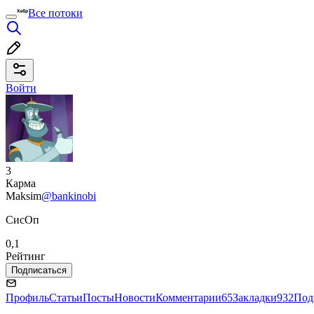
Все потоки
Войти
3
Карма
Maksim
@bankinobi
СисОп
0,1
Рейтинг
Подписаться
Профиль
Статьи
Посты
Новости
Комментарии
65
Закладки
932
Под