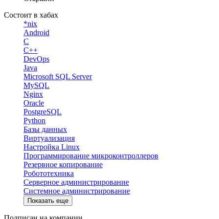
Состоит в хабах
*nix
Android
C
C++
DevOps
Java
Microsoft SQL Server
MySQL
Nginx
Oracle
PostgreSQL
Python
Базы данных
Виртуализация
Настройка Linux
Программирование микроконтроллеров
Резервное копирование
Робототехника
Серверное администрирование
Системное администрирование
Показать еще
Подписан на компании